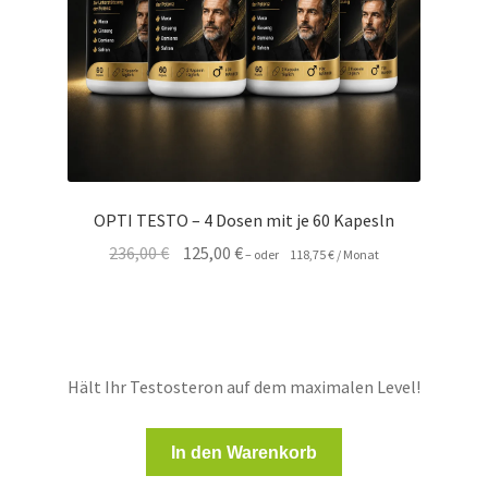
OPTI TESTO – 4 Dosen mit je 60 Kapesln
Ursprünglicher
Aktueller
236,00
€
125,00
€
–
oder
118,75
€
/ Monat
Preis
Preis
war:
ist:
236,00 €
125,00 €.
Hält Ihr Testosteron auf dem maximalen Level!
In den Warenkorb