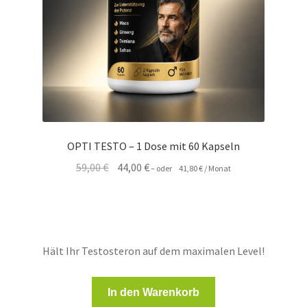
OPTI TESTO – 1 Dose mit 60 Kapseln
Ursprünglicher
Aktueller
59,00
€
44,00
€
–
oder
41,80
€
/ Monat
Preis
Preis
war:
ist:
59,00 €
44,00 €.
Hält Ihr Testosteron auf dem maximalen Level!
In den Warenkorb