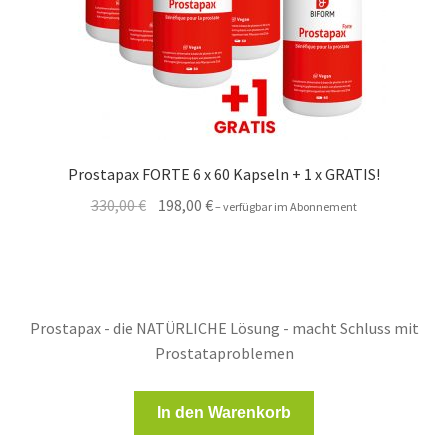
Prostapax FORTE 6 x 60 Kapseln + 1 x GRATIS!
Ursprünglicher
Aktueller
330,00
€
198,00
€
–
verfügbar im Abonnement
Preis
Preis
war:
ist:
330,00 €
198,00 €.
Prostapax - die NATÜRLICHE Lösung - macht Schluss mit
Prostataproblemen
In den Warenkorb