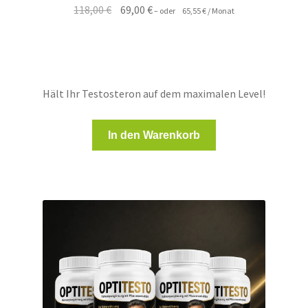
Ursprünglicher
Aktueller
118,00
€
69,00
€
–
oder
65,55
€
/ Monat
Preis
Preis
war:
ist:
118,00 €
69,00 €.
Hält Ihr Testosteron auf dem maximalen Level!
In den Warenkorb