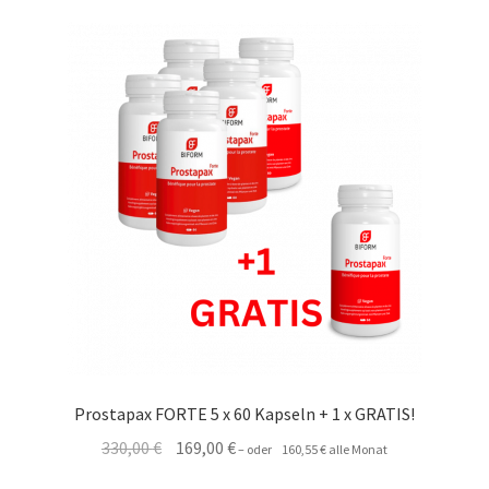
DEALS
Prostapax FORTE 5 x 60 Kapseln + 1 x GRATIS!
Ursprünglicher
Aktueller
330,00
€
169,00
€
–
oder
160,55
€
alle Monat
Preis
Preis