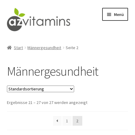
Zur
Zum
Menü
Navigation
Inhalt
springen
springen
Detox
Start
Männergesundheit
Seite 2
Männergesundheit
Männergesundheit
Wohlbefinden
Stresslinderung
Ergebnisse 21 – 27 von 27 werden angezeigt
Abnehmen
Fitness
1
2