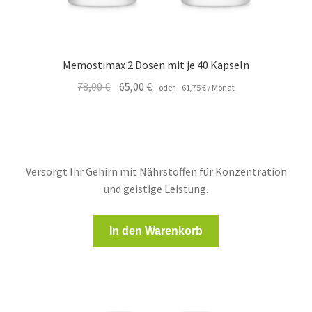
Memostimax 2 Dosen mit je 40 Kapseln
Ursprünglicher
Aktueller
78,00
€
65,00
€
–
oder
61,75
€
/ Monat
Preis
Preis
war:
ist:
78,00 €
65,00 €.
Versorgt Ihr Gehirn mit Nährstoffen für Konzentration
und geistige Leistung.
In den Warenkorb