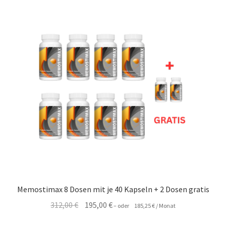
Memostimax 8 Dosen mit je 40 Kapseln + 2 Dosen gratis
Ursprünglicher
Aktueller
312,00
€
195,00
€
–
oder
185,25
€
/ Monat
Preis
Preis