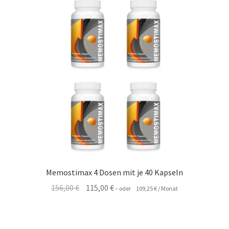
Memostimax 4 Dosen mit je 40 Kapseln
Ursprünglicher
Aktueller
156,00
€
115,00
€
–
oder
109,25
€
/ Monat
Preis
Preis
war:
ist:
156,00 €
115,00 €.