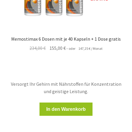
Memostimax 6 Dosen mit je 40 Kapseln + 1 Dose gratis
Ursprünglicher
Aktueller
234,00
€
155,00
€
–
oder
147,25
€
/ Monat
Preis
Preis
war:
ist:
234,00 €
155,00 €.
Versorgt Ihr Gehirn mit Nährstoffen für Konzentration
und geistige Leistung.
In den Warenkorb