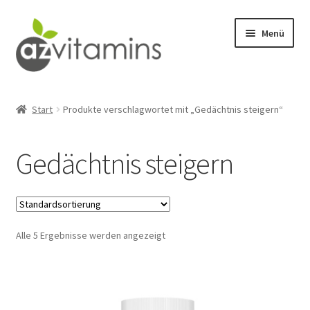
Zur
Zum
Menü
Navigation
Inhalt
springen
springen
Detox
Start
Produkte verschlagwortet mit „Gedächtnis steigern“
Männergesundheit
Gedächtnis steigern
Wohlbefinden
Stresslinderung
Alle 5 Ergebnisse werden angezeigt
Abnehmen
Fitness