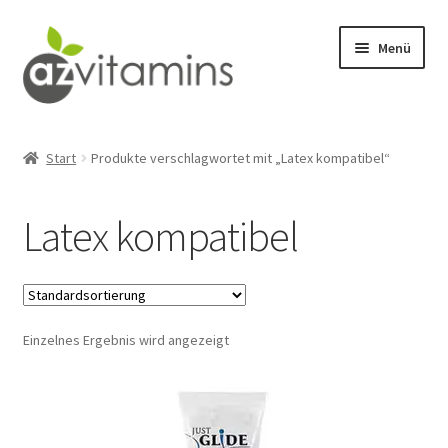
Zur
Zum
Menü
Navigation
Inhalt
springen
springen
Detox
Start
Produkte verschlagwortet mit „Latex kompatibel“
Männergesundheit
Latex kompatibel
Wohlbefinden
Stresslinderung
Einzelnes Ergebnis wird angezeigt
Abnehmen
Fitness