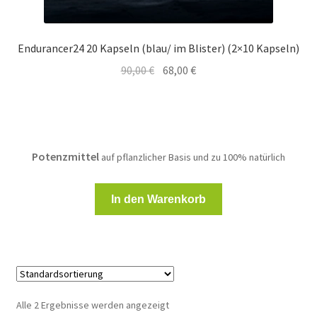
Endurancer24 20 Kapseln (blau/ im Blister) (2×10 Kapseln)
Ursprünglicher
Aktueller
90,00
€
68,00
€
Preis
Preis
war:
ist:
90,00 €
68,00 €.
Potenzmittel
auf pflanzlicher Basis und zu 100% natürlich
In den Warenkorb
Alle 2 Ergebnisse werden angezeigt