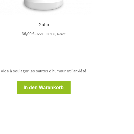
Gaba
36,00
€
–
oder
34,20
€
/ Monat
Aide à soulager les sautes d'humeur et l'anxiété
In den Warenkorb