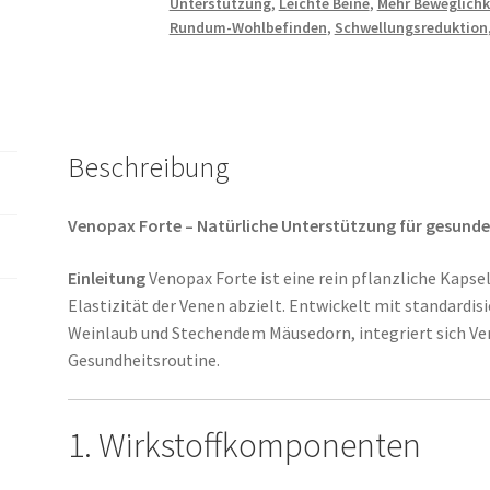
Unterstützung
,
Leichte Beine
,
Mehr Beweglichk
Rundum-Wohlbefinden
,
Schwellungsreduktion
Beschreibung
Venopax Forte – Natürliche Unterstützung für gesund
Einleitung
Venopax Forte ist eine rein pflanzliche Kapsel­
Elastizität der Venen abzielt. Entwickelt mit standardi
Weinlaub und Stechendem Mäusedorn, integriert sich Ven
Gesundheitsroutine.
1. Wirkstoffkomponenten