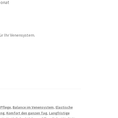
Monat
für Ihr Venensystem.
 Pflege
,
Balance im Venensystem
,
Elastische
ung
,
Komfort den ganzen Tag
,
Langfristige