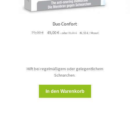
Duo Confort
Ursprünglicher
Aktueller
Ursprünglicher
Aktueller
79,00
€
49,00
€
–
oder
49,00
€
46,55
€
/ Monat
Preis
Preis
Preis
Preis
war:
ist:
war:
ist:
49,00 €
46,55 €.
79,00 €
49,00 €.
Hilft bei regelmäßigem oder gelegentlichem
Schnarchen.
In den Warenkorb