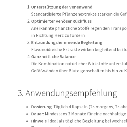
Unterstützung der Venenwand
Standardisierte Pflanzenextrakte stärken die Gef
Optimierter venöser Rückfluss
Anerkannte pflanzliche Stoffe regen den Transpo
in Richtung Herz zu fördern.
Entzündungshemmende Begleitung
Flavonoid­reiche Extrakte wirken begleitend bei l
Ganzheitliche Balance
Die Kombination natürlicher Wirkstoffe unterstüt
Gefäßwänden über Blut­eigenschaften bis hin zu 
3. Anwendungsempfehlung
Dosierung
: Täglich 4 Kapseln (2× morgens, 2× ab
Dauer
: Mindestens 3 Monate für eine nachhaltig
Hinweis
: Ideal als tägliche Begleitung bei wechs