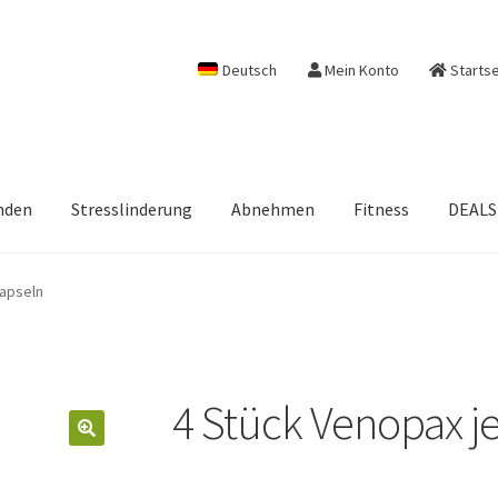
Deutsch
Mein Konto
Startse
nden
Stresslinderung
Abnehmen
Fitness
DEALS
Kapseln
4 Stück Venopax j