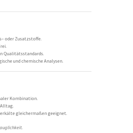
s– oder Zusatzstoffe.
rei.
en Qualitätsstandards.
ogische und chemische Analysen.
maler Kombination.
 Alltag.
erkälte gleichermaßen geeignet.
auglichkeit.