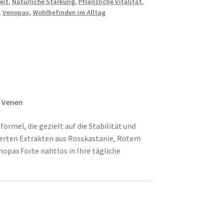
eit
,
Natürliche Stärkung
,
Pflanzliche Vitalität
,
,
Venopax
,
Wohlbefinden im Alltag
e Venen
formel, die gezielt auf die Stabilität und
sierten Extrakten aus Rosskastanie, Rotem
opax Forte nahtlos in Ihre tägliche