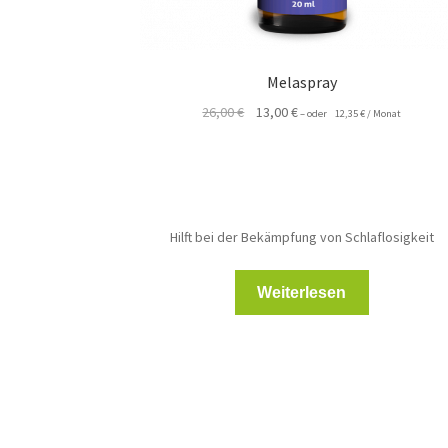
Melaspray
Ursprünglicher
Aktueller
26,00
€
13,00
€
–
oder
12,35
€
/ Monat
Preis
Preis
war:
ist:
26,00 €
13,00 €.
Hilft bei der Bekämpfung von Schlaflosigkeit
Weiterlesen