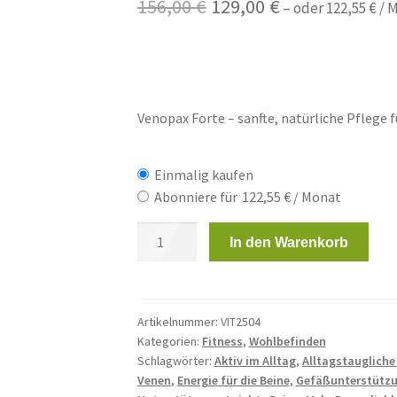
Ursprünglicher
Aktueller
156,00
€
129,00
€
–
oder
122,55
€
/ 
Preis
Preis
war:
ist:
156,00 €
129,00 €.
Venopax Forte – sanfte, natürliche Pflege 
Einmalig kaufen
Abonniere für
122,55
€
/ Monat
4
In den Warenkorb
Stück
Venopax
je
60
Artikelnummer:
VIT2504
Kategorien:
Fitness
,
Wohlbefinden
Kapseln
Schlagwörter:
Aktiv im Alltag
,
Alltagstaugliche
Menge
Venen
,
Energie für die Beine
,
Gefäßunterstütz