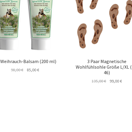
x Weihrauch-Balsam (200 ml)
3 Paar Magnetische
Wohlfühlsohle Größe L/XL (
Ursprünglicher
Aktueller
98,00
€
85,00
€
46)
Preis
Preis
Ursprüngliche
Aktue
135,00
€
99,00
€
war:
ist:
Preis
Preis
98,00 €
85,00 €.
war:
ist:
135,00 €
99,00 