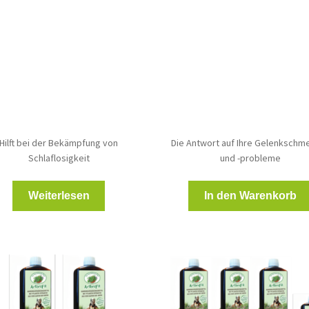
Preis
Preis
Preis
Preis
war:
ist:
war:
ist:
26,00 €
13,00 €.
39,00 €
34,00 €.
Hilft bei der Bekämpfung von
Die Antwort auf Ihre Gelenkschm
Schlaflosigkeit
und -probleme
Weiterlesen
In den Warenkorb