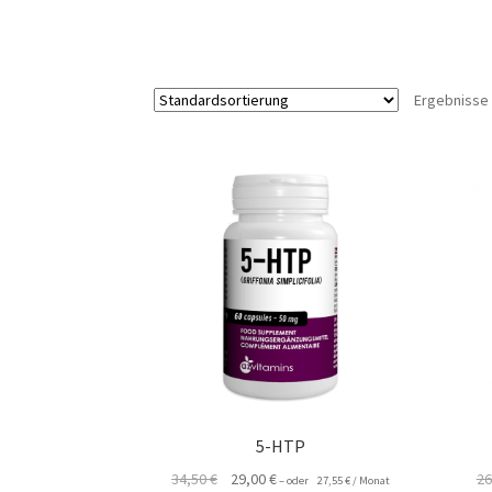
Ergebnisse 
5-HTP
Ursprünglicher
Aktueller
34,50
€
29,00
€
26
–
oder
27,55
€
/ Monat