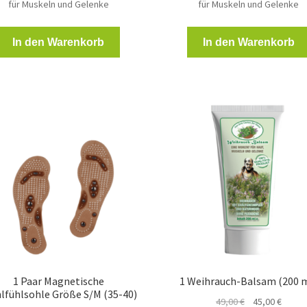
für Muskeln und Gelenke
für Muskeln und Gelenke
In den Warenkorb
In den Warenkorb
1 Paar Magnetische
1 Weihrauch-Balsam (200 
lfühlsohle Größe S/M (35-40)
Ursprünglicher
Aktuel
49,00
€
45,00
€