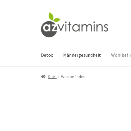
Zur
Zum
Navigation
Inhalt
springen
springen
Detox
Männergesundheit
Wohlbefi
Start
Wohlbefinden