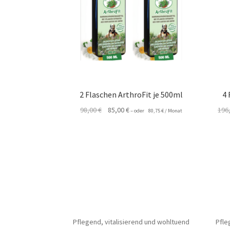
2 Flaschen ArthroFit je 500ml
4 
Ursprünglicher
Aktueller
98,00
€
85,00
€
196
–
oder
80,75
€
/ Monat
Preis
Preis
war:
ist:
98,00 €
85,00 €.
Pflegend, vitalisierend und wohltuend
Pfle