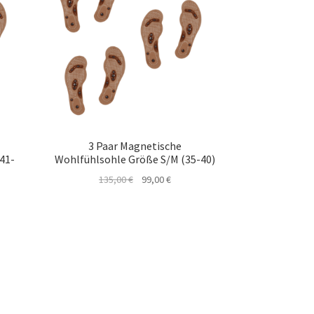
3 Paar Magnetische
41-
Wohlfühlsohle Größe S/M (35-40)
Ursprünglicher
Aktueller
135,00
€
99,00
€
r
ller
Preis
Preis
war:
ist:
135,00 €
99,00 €.
€.