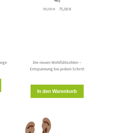
46)
Ursprünglicher
Aktueller
90,00
€
75,00
€
Preis
Preis
€.
war:
ist:
90,00 €
75,00 €.
lege
Die neuen Wohlfühlsohlen –
Entspannung bei jedem Schritt
In den Warenkorb