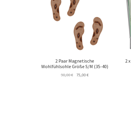
2 Paar Magnetische
2 
Wohlfühlsohle Größe S/M (35-40)
Ursprünglicher
Aktueller
90,00
€
75,00
€
Preis
Preis
war:
ist:
90,00 €
75,00 €.