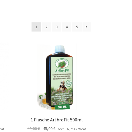
1
2
3
4
5
1 Flasche ArthroFit 500ml
Ursprünglicher
Aktueller
49,00
€
45,00
€
nat
–
oder
42,75
€
/ Monat