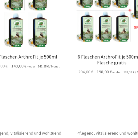
Flaschen ArthroFit je 500ml
6 Flaschen ArthroFit je 500m
Flasche gratis
Ursprünglicher
Aktueller
,00
€
149,00
€
–
oder
141,55
€
/ Monat
Ursprünglicher
Aktueller
294,00
€
198,00
€
Preis
Preis
–
oder
188,10
€
/ 
Preis
Preis
war:
ist:
war:
ist:
196,00 €
149,00 €.
294,00 €
198,00 €.
gend, vitalisierend und wohltuend
Pflegend, vitalisierend und wohl