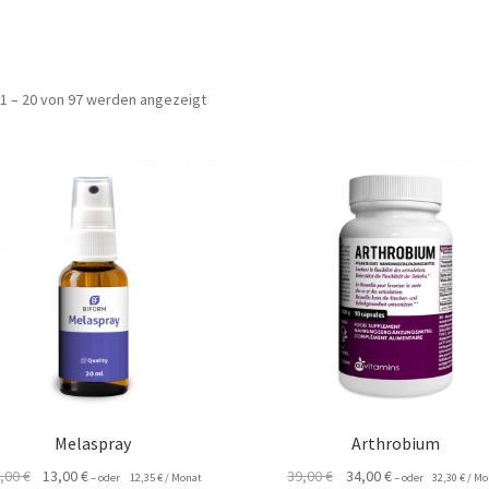
1 – 20 von 97 werden angezeigt
Melaspray
Arthrobium
Ursprünglicher
Aktueller
Ursprünglicher
Aktueller
,00
€
13,00
€
39,00
€
34,00
€
–
oder
12,35
€
/ Monat
–
oder
32,30
€
/ Mo