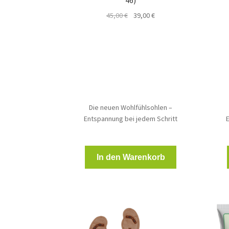
46)
Ursprünglicher
Aktueller
45,00
€
39,00
€
Preis
Preis
war:
ist:
45,00 €
39,00 €.
Die neuen Wohlfühlsohlen –
Entspannung bei jedem Schritt
In den Warenkorb