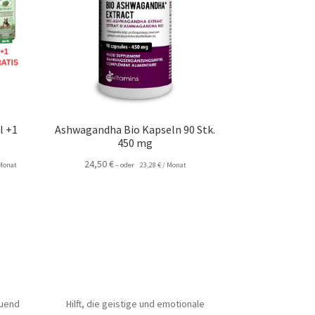
l +1
Ashwagandha Bio Kapseln 90 Stk.
450 mg
24,50
€
Monat
–
oder
23,28
€
/ Monat
tuend
Hilft, die geistige und emotionale