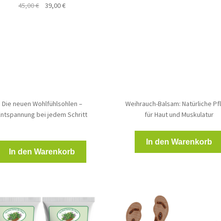
Ursprünglicher
Aktueller
45,00
€
39,00
€
Preis
Preis
Preis
Preis
war:
ist:
war:
ist:
49,00 €
45,00 
45,00 €
39,00 €.
Die neuen Wohlfühlsohlen –
Weihrauch-Balsam: Natürliche Pf
Entspannung bei jedem Schritt
für Haut und Muskulatur
In den Warenkorb
In den Warenkorb