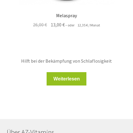
Melaspray
Ursprünglicher
Aktueller
26,00
€
13,00
€
–
oder
12,35
€
/ Monat
Preis
Preis
war:
ist:
26,00 €
13,00 €.
Hilft bei der Bekämpfung von Schlaflosigkeit
Weiterlesen
Über AZ-Vitamins