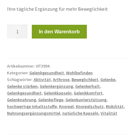
276,00 €
168,00 €.
Ihre tägliche Ergänzung für mehr Beweglichkeit
Arthro’Renov
In den Warenkorb
4
Dosen
mit
je
120
Artikelnummer:
VIT3994
Kategorien:
Gelenkgesundheit
,
Wohlbefinden
Kapseln
Schlagwörter:
Aktivität
,
Arthrose
,
Beweglichkeit
,
Gelenke
,
+
Gelenke stärken
,
Gelenkergänzung
,
Gelenkerhalt
,
Tagesdecke
Gelenkgesundheit
,
Gelenkkapseln
,
Gelenkkomfort
,
gratis
Gelenknahrung
,
Gelenkpflege
,
Gelenkunterstützung
,
Menge
hochwertige Inhaltsstoffe
,
Knorpel
,
Knorpelschutz
,
Mobilität
,
Nahrungsergänzungsmittel
,
natürliche Kapseln
,
Vitalität