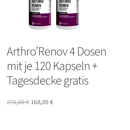
DEALS
Arthro’Renov 4 Dosen
mit je 120 Kapseln +
Tagesdecke gratis
Ursprünglicher
Aktueller
276,00
€
168,00
€
Preis
Preis
war:
ist: