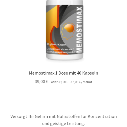
Memostimax 1 Dose mit 40 Kapseln
Ursprünglicher
Aktueller
39,00
€
–
oder
39,00
€
37,05
€
/ Monat
Preis
Preis
war:
ist:
39,00 €
37,05 €.
Versorgt Ihr Gehirn mit Nährstoffen für Konzentration
und geistige Leistung.