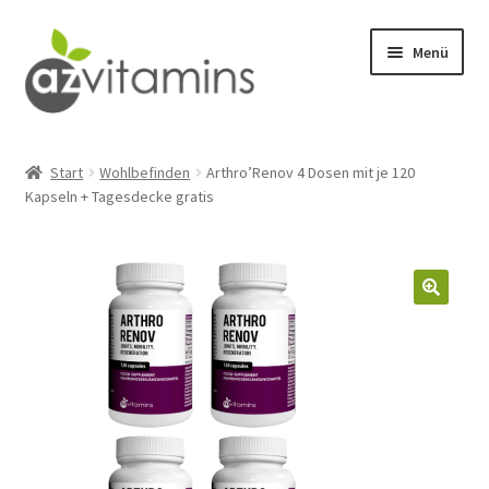
Zur
Zum
Menü
Navigation
Inhalt
springen
springen
Detox
Start
Wohlbefinden
Arthro’Renov 4 Dosen mit je 120
Kapseln + Tagesdecke gratis
Männergesundheit
Wohlbefinden
Stresslinderung
Abnehmen
Fitness