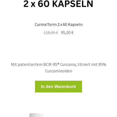
Curma’form 2 x 60 Kapseln
Ursprünglicher
Aktueller
118,00
€
95,00
€
Preis
Preis
war:
ist:
118,00 €
95,00 €.
Mit patentiertem BCM-95® Curcuma, titriert mit 95%
Curcuminoiden
In den Warenkorb