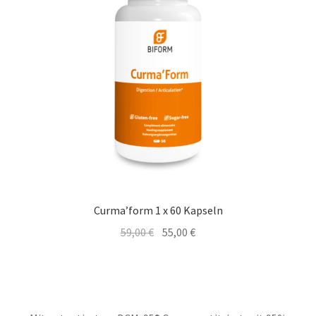
DEALS
Curma’form 1 x 60 Kapseln
Ursprünglicher
Aktueller
59,00
€
55,00
€
Preis
Preis
war:
ist:
59,00 €
55,00 €.