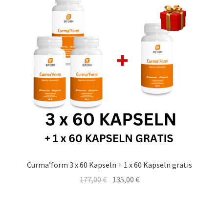
Curma’form 3 x 60 Kapseln + 1 x 60 Kapseln gratis
Ursprünglicher
Aktueller
177,00
€
135,00
€
Preis
Preis
war:
ist:
177,00 €
135,00 €.