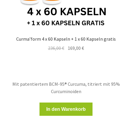
Curma’form 4 x 60 Kapseln + 1 x 60 Kapseln gratis
Ursprünglicher
Aktueller
236,00
€
169,00
€
Preis
Preis
war:
ist:
236,00 €
169,00 €.
Mit patentiertem BCM-95® Curcuma, titriert mit 95%
Curcuminoiden
In den Warenkorb