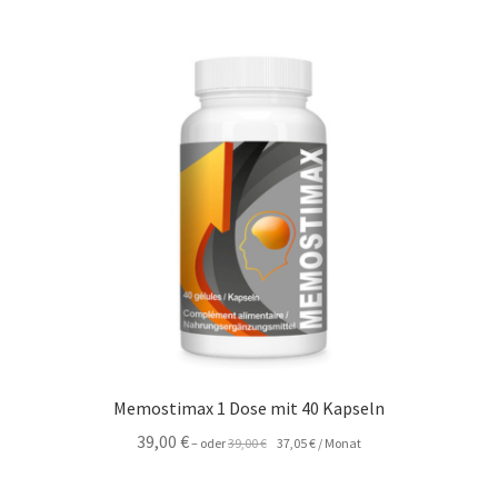
Memostimax 1 Dose mit 40 Kapseln
Ursprünglicher
Aktueller
39,00
€
–
oder
39,00
€
37,05
€
/ Monat
Preis
Preis
war:
ist: