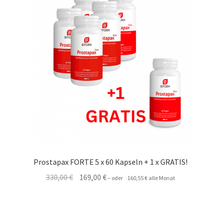
Prostapax FORTE 5 x 60 Kapseln + 1 x GRATIS!
Ursprünglicher
Aktueller
330,00
€
169,00
€
–
oder
160,55
€
alle Monat
Preis
Preis
war:
ist:
330,00 €
169,00 €.