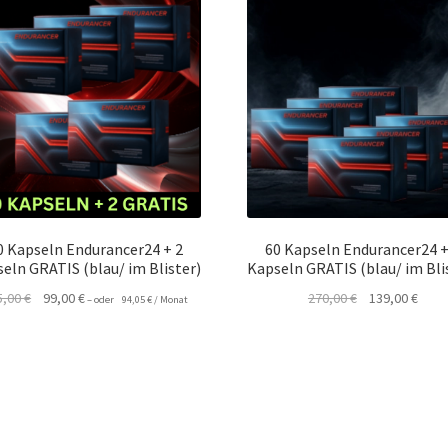
0 Kapseln Endurancer24 + 2
60 Kapseln Endurancer24 +
eln GRATIS (blau/ im Blister)
Kapseln GRATIS (blau/ im Bli
Ursprünglicher
Aktueller
Ursprünglicher
Aktue
5,00
€
99,00
€
270,00
€
139,00
€
–
oder
94,05
€
/ Monat
Preis
Preis
Preis
Preis
war:
ist:
war:
ist:
225,00 €
99,00 €.
270,00 €
139,0