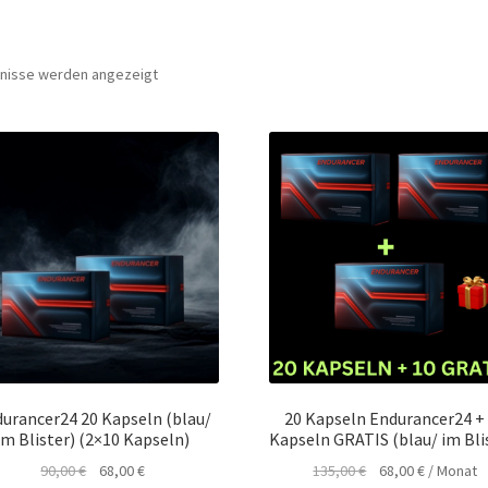
bnisse werden angezeigt
urancer24 20 Kapseln (blau/
20 Kapseln Endurancer24 +
im Blister) (2×10 Kapseln)
Kapseln GRATIS (blau/ im Bli
Ursprünglicher
Aktueller
Ursprünglicher
Aktueller
90,00
€
68,00
€
135,00
€
68,00
€
/ Monat