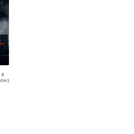
 4
ster)
ller
0 €.