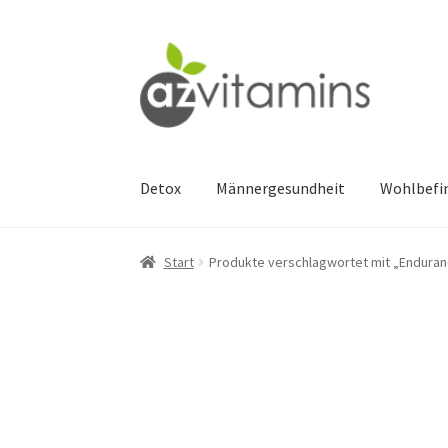
Zur
Zum
Navigation
Inhalt
springen
springen
Detox
Männergesundheit
Wohlbefi
Start
Produkte verschlagwortet mit „Enduranc