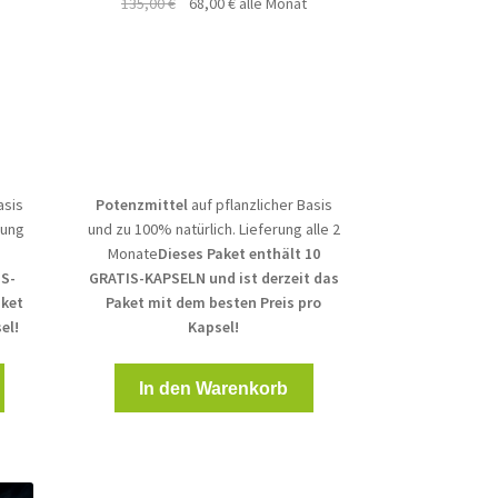
Ursprünglicher
Aktueller
135,00
€
68,00
€
alle Monat
Preis
Preis
war:
ist:
135,00 €
68,00 €.
asis
Potenzmittel
auf pflanzlicher Basis
rung
und zu 100% natürlich. Lieferung alle 2
Monate
Dieses Paket enthält 10
IS-
GRATIS-KAPSELN und ist derzeit das
aket
Paket mit dem besten Preis pro
el!
Kapsel!
In den Warenkorb