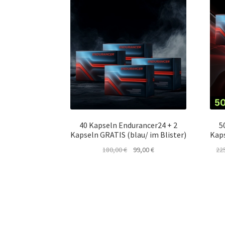
40 Kapseln Endurancer24 + 2
5
Kapseln GRATIS (blau/ im Blister)
Kaps
Ursprünglicher
Aktueller
180,00
€
99,00
€
22
Preis
Preis
war:
ist:
180,00 €
99,00 €.