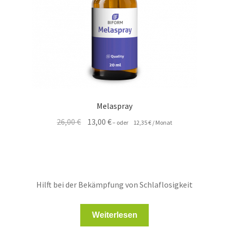
Melaspray
Ursprünglicher
Aktueller
26,00
€
13,00
€
–
oder
12,35
€
/ Monat
Preis
Preis
war:
ist:
26,00 €
13,00 €.
Hilft bei der Bekämpfung von Schlaflosigkeit
Weiterlesen