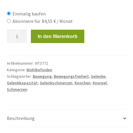
Einmalig kaufen
Abonniere für
84,55
€
/ Monat
Flex’Form
In den Warenkorb
–
2
x
60
Artikelnummer:
VIT3772
Kategorie:
Wohlbefinden
Kapseln
Schlagwörter:
Bewegung
,
Bewegungsfreiheit
,
Gelenke
,
Menge
Gelenkkapazität
,
Gelenkschmerzen
,
Knochen
,
Knorpel
,
Schmerzen
Beschreibung