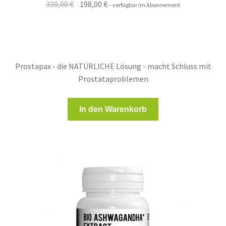
Ursprünglicher
Aktueller
330,00
€
198,00
€
–
verfügbar im Abonnement
Preis
Preis
war:
ist:
330,00 €
198,00 €.
Prostapax - die NATÜRLICHE Lösung - macht Schluss mit
Prostataproblemen
In den Warenkorb