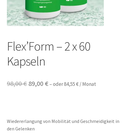
DEALS
Flex’Form – 2 x 60
Kapseln
Ursprünglicher
Aktueller
98,00
€
89,00
€
–
oder
84,55
€
/ Monat
Preis
Preis
war:
ist:
98,00 €
89,00 €.
Wiedererlangung von Mobilität und Geschmeidigkeit in
den Gelenken