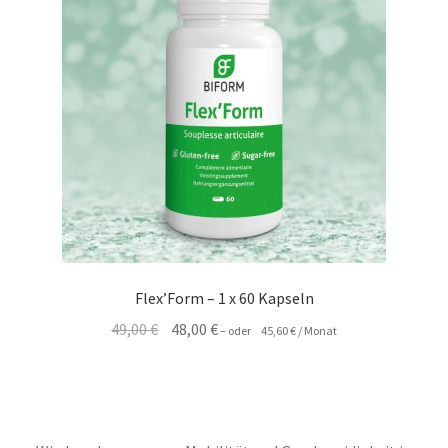
DEALS
Flex’Form – 1 x 60 Kapseln
Ursprünglicher
Aktueller
49,00
€
48,00
€
–
oder
45,60
€
/ Monat
Preis
Preis
war:
ist:
49,00 €
48,00 €.