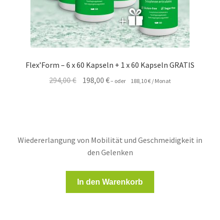
Flex’Form – 6 x 60 Kapseln + 1 x 60 Kapseln GRATIS
Ursprünglicher
Aktueller
294,00
€
198,00
€
–
oder
188,10
€
/ Monat
Preis
Preis
war:
ist:
294,00 €
198,00 €.
Wiedererlangung von Mobilität und Geschmeidigkeit in
den Gelenken
In den Warenkorb