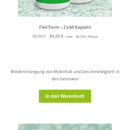
Flex’Form – 2 x 60 Kapseln
Ursprünglicher
Aktueller
98,00
€
89,00
€
–
oder
84,55
€
/ Monat
Preis
Preis
war:
ist:
98,00 €
89,00 €.
Wiedererlangung von Mobilität und Geschmeidigkeit in
den Gelenken
In den Warenkorb