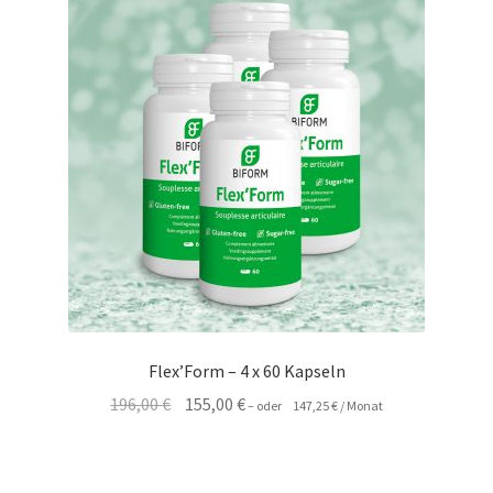
Flex’Form – 4 x 60 Kapseln
Ursprünglicher
Aktueller
196,00
€
155,00
€
–
oder
147,25
€
/ Monat
Preis
Preis
war:
ist:
196,00 €
155,00 €.