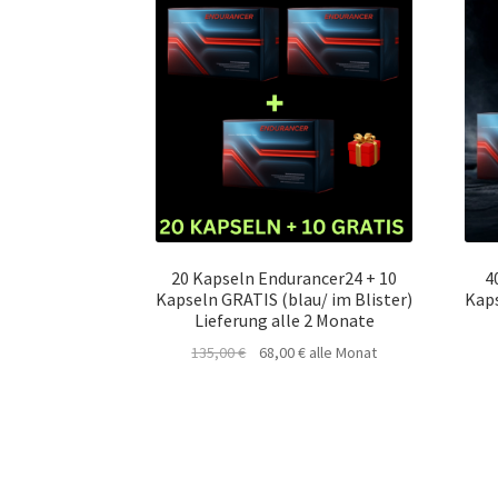
20 Kapseln Endurancer24 + 10
4
Kapseln GRATIS (blau/ im Blister)
Kaps
Lieferung alle 2 Monate
Ursprünglicher
Aktueller
135,00
€
68,00
€
alle Monat
Preis
Preis
war:
ist:
135,00 €
68,00 €.