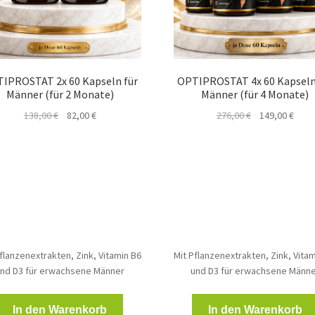
IPROSTAT 2x 60 Kapseln für
OPTIPROSTAT 4x 60 Kapseln
Männer (für 2 Monate)
Männer (für 4 Monate)
Ursprünglicher
Aktueller
Ursprünglicher
Aktue
138,00
€
82,00
€
276,00
€
149,00
€
Preis
Preis
Preis
Preis
war:
ist:
war:
ist:
138,00 €
82,00 €.
276,00 €
149,0
flanzenextrakten, Zink, Vitamin B6
Mit Pflanzenextrakten, Zink, Vita
nd D3 für erwachsene Männer
und D3 für erwachsene Männ
In den Warenkorb
In den Warenkorb