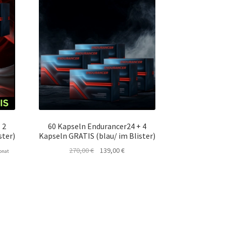
 2
60 Kapseln Endurancer24 + 4
ster)
Kapseln GRATIS (blau/ im Blister)
Ursprünglicher
Aktueller
270,00
€
139,00
€
onat
Preis
Preis
war:
ist:
270,00 €
139,00 €.