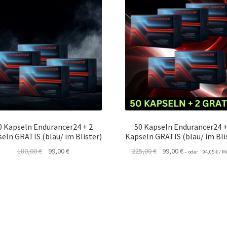
0 Kapseln Endurancer24 + 2
50 Kapseln Endurancer24 +
eln GRATIS (blau/ im Blister)
Kapseln GRATIS (blau/ im Bli
Ursprünglicher
Aktueller
Ursprünglicher
Aktueller
180,00
€
99,00
€
225,00
€
99,00
€
–
oder
94,05
€
/ M
Preis
Preis
Preis
Preis
war:
ist:
war:
ist:
180,00 €
99,00 €.
225,00 €
99,00 €.