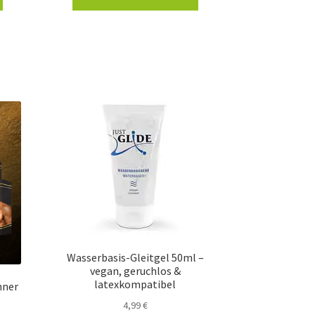
Wasserbasis-Gleitgel 50ml –
vegan, geruchlos &
latexkompatibel
nner
4,99
€
ller