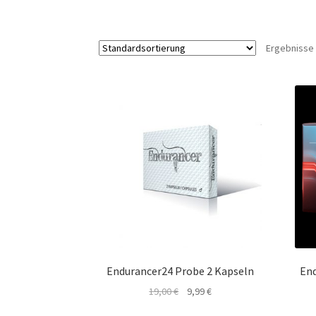
Ergebnisse 
Endurancer24 Probe 2 Kapseln
End
Ursprünglicher
Aktueller
19,00
€
9,99
€
Preis
Preis