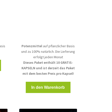
Preis
Preis
war:
ist:
€.
135,00 €
68,00 €.
asis
Potenzmittel
auf pflanzlicher Basis
und zu 100% natürlich. Die Lieferung
erfolgt jeden Monat
Dieses Paket enthält 10 GRATIS-
KAPSELN und ist derzeit das Paket
mit dem besten Preis pro Kapsel!
In den Warenkorb