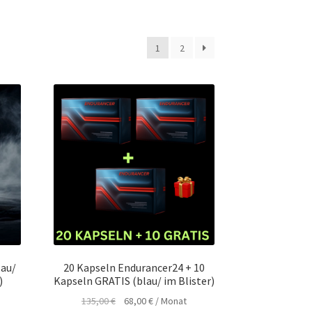
1
2
lau/
20 Kapseln Endurancer24 + 10
)
Kapseln GRATIS (blau/ im Blister)
ler
Ursprünglicher
Aktueller
135,00
€
68,00
€
/ Monat