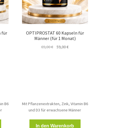
 für
OPTIPROSTAT 60 Kapseln für
Männer (für 1 Monat)
ller
Ursprünglicher
Aktueller
69,00
€
59,00
€
Preis
Preis
war:
ist:
0 €.
69,00 €
59,00 €.
min B6
Mit Pflanzenextrakten, Zink, Vitamin B6
er
und D3 für erwachsene Männer
In den Warenkorb