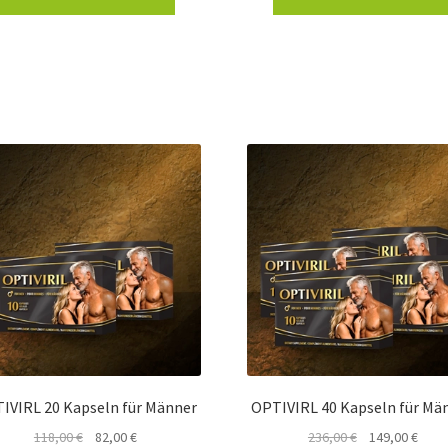
IVIRL 20 Kapseln für Männer
OPTIVIRL 40 Kapseln für Mä
Ursprünglicher
Aktueller
Ursprünglicher
Aktue
118,00
€
82,00
€
236,00
€
149,00
€