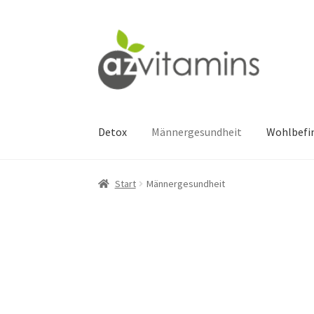
Zur
Zum
Navigation
Inhalt
springen
springen
Detox
Männergesundheit
Wohlbefi
Start
Männergesundheit