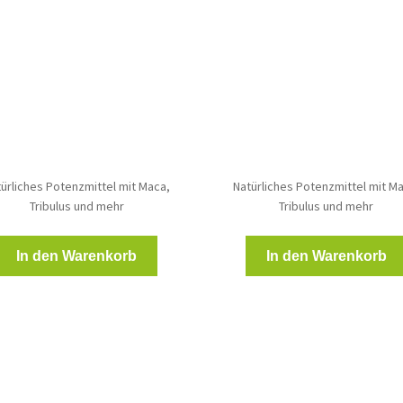
Preis
Preis
Preis
Preis
war:
ist:
war:
ist:
118,00 €
82,00 €.
236,00 €
149,0
ürliches Potenzmittel mit Maca,
Natürliches Potenzmittel mit M
Tribulus und mehr
Tribulus und mehr
In den Warenkorb
In den Warenkorb