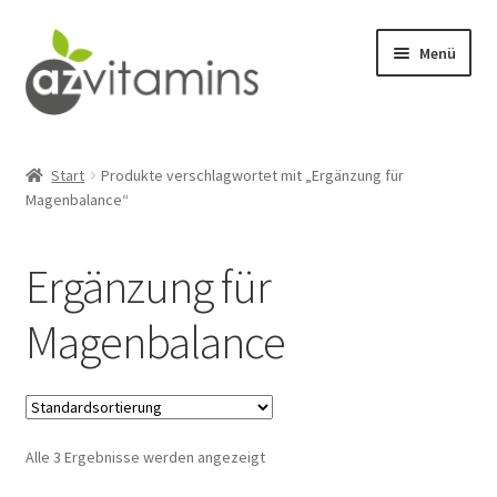
Zur
Zum
Menü
Navigation
Inhalt
springen
springen
Detox
Start
Produkte verschlagwortet mit „Ergänzung für
Magenbalance“
Männergesundheit
Wohlbefinden
Ergänzung für
Stresslinderung
Magenbalance
Abnehmen
Fitness
Alle 3 Ergebnisse werden angezeigt