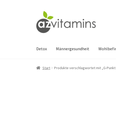
Zur
Zum
Navigation
Inhalt
springen
springen
Detox
Männergesundheit
Wohlbefi
Start
Produkte verschlagwortet mit „G-Punkt 