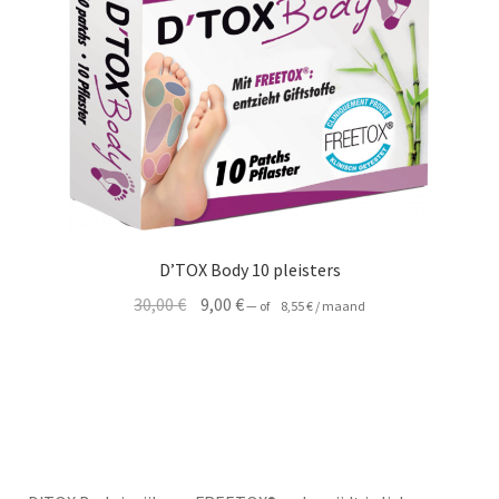
AANBIEDINGEN
D’TOX Body 10 pleisters
Oorspronkelijke
Huidige
30,00
€
9,00
€
—
of
8,55
€
/ maand
prijs
prijs
was:
is:
30,00 €.
9,00 €.