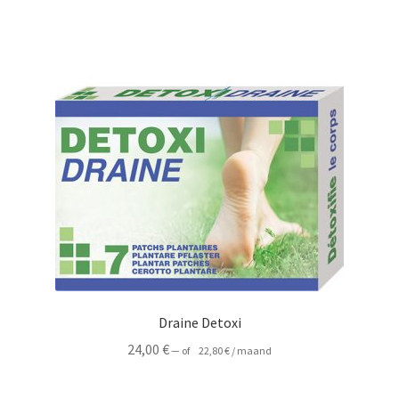
Draine Detoxi
24,00
€
—
of
22,80
€
/ maand