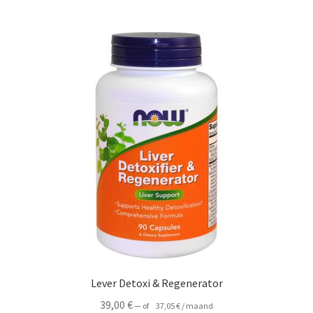
Lever Detoxi & Regenerator
39,00
€
—
of
37,05
€
/ maand