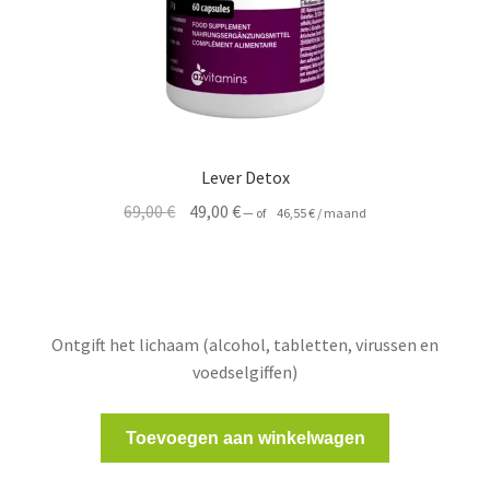
Lever Detox
Oorspronkelijke
Huidige
69,00
€
49,00
€
—
of
46,55
€
/ maand
prijs
prijs
was:
is:
69,00 €.
49,00 €.
Ontgift het lichaam (alcohol, tabletten, virussen en
voedselgiffen)
Toevoegen aan winkelwagen