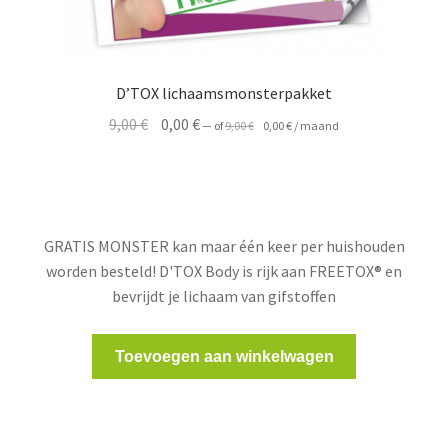
D’TOX lichaamsmonsterpakket
Oorspronkelijke
Huidige
Oorspronkelijke
Huidige
9,00
€
0,00
€
—
of
9,00
€
0,00
€
/ maand
prijs
prijs
prijs
prijs
was:
is:
was:
is:
9,00 €.
0,00 €.
9,00 €.
0,00 €.
GRATIS MONSTER kan maar één keer per huishouden
worden besteld! D'TOX Body is rijk aan FREETOX® en
bevrijdt je lichaam van gifstoffen
Toevoegen aan winkelwagen