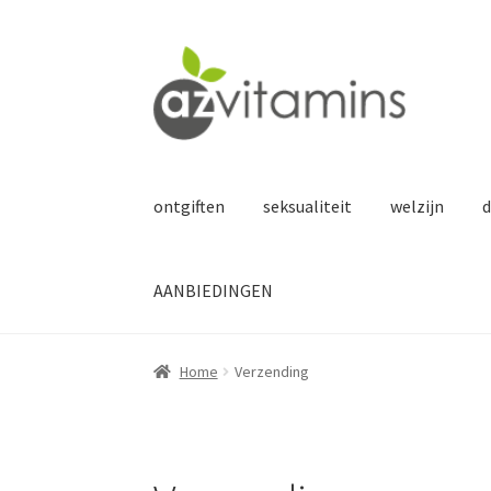
Ga
Ga
door
naar
naar
de
navigatie
inhoud
ontgiften
seksualiteit
welzijn
d
AANBIEDINGEN
Home
Verzending