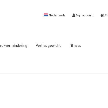
Nederlands
Mijn account
Th
rukvermindering
Verlies gewicht
fitness