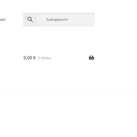
uis
0,00
€
0 items