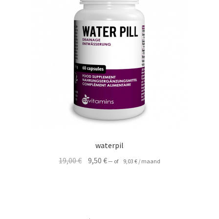
waterpil
Oorspronkelijke
Huidige
19,00
€
9,50
€
—
of
9,03
€
/ maand
prijs
prijs
was:
is:
19,00 €.
9,50 €.