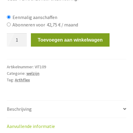
Eenmalig aanschaffen
Abonneren voor
42,75
€
/ maand
Arthflex
Toevoegen aan winkelwagen
-
Voor
een
onmiddellijke
Artikelnummer:
VIT109
Categorie:
welzijn
verbetering
Tag:
Arthflex
van
uw
gewrichten
aantal
Beschrijving
Aanvullende informatie