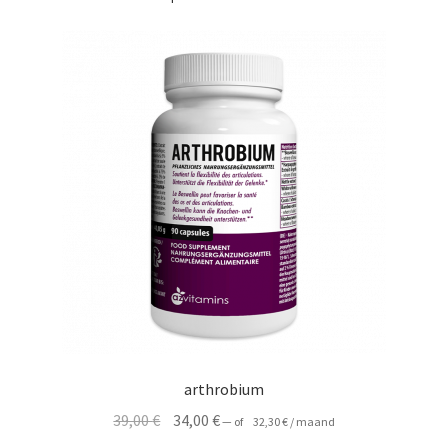
arthrobium
Oorspronkelijke
Huidige
39,00
€
34,00
€
—
of
32,30
€
/ maand
prijs
prijs