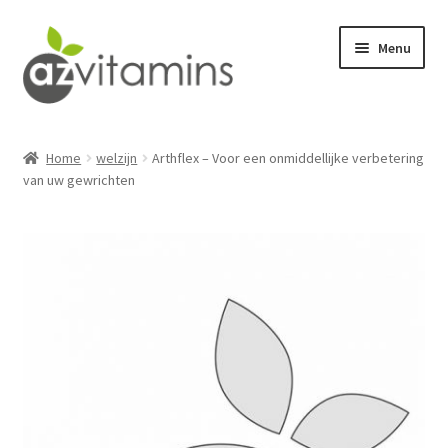
Ga
Ga
Menu
door
naar
naar
de
navigatie
inhoud
ontgiften
Home
welzijn
Arthflex – Voor een onmiddellijke verbetering
van uw gewrichten
seksualiteit
welzijn
drukvermindering
Verlies gewicht
fitness