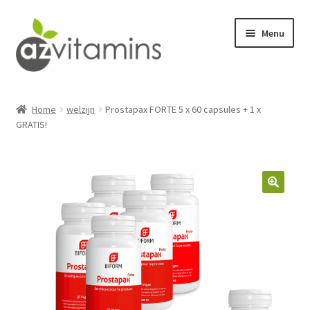
Ga
Ga
Menu
door
naar
naar
de
navigatie
inhoud
ontgiften
Home
welzijn
Prostapax FORTE 5 x 60 capsules + 1 x
GRATIS!
seksualiteit
welzijn
drukvermindering
Verlies gewicht
fitness