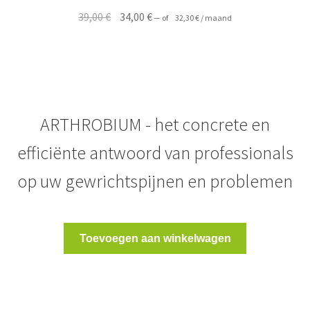
Oorspronkelijke
Huidige
39,00
€
34,00
€
—
of
32,30
€
/ maand
prijs
prijs
was:
is:
39,00 €.
34,00 €.
ARTHROBIUM - het concrete en
efficiënte antwoord van professionals
op uw gewrichtspijnen en problemen
Toevoegen aan winkelwagen