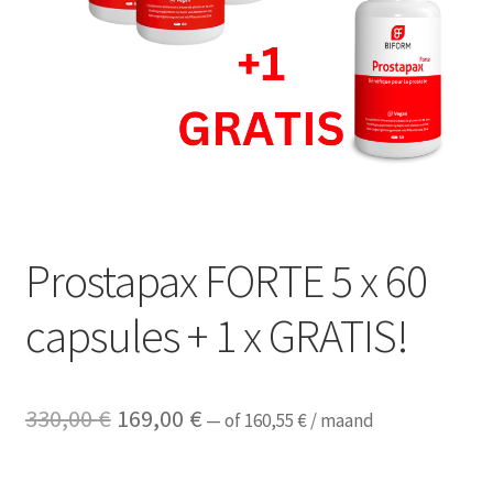
AANBIEDINGEN
Prostapax FORTE 5 x 60
capsules + 1 x GRATIS!
Oorspronkelijke
Huidige
330,00
€
169,00
€
—
of
160,55
€
/ maand
prijs
prijs