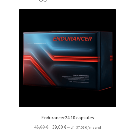
Endurancer24 10 capsules
Oorspronkelijke
Huidige
45,00
€
39,00
€
—
of
37,05
€
/ maand
prijs
prijs