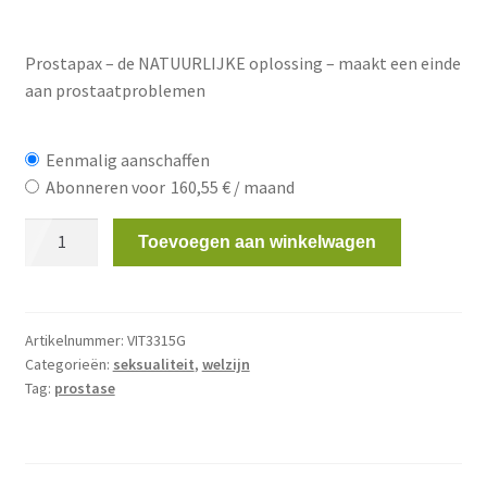
was:
is:
330,00 €.
169,00 €.
Prostapax – de NATUURLIJKE oplossing – maakt een einde
aan prostaatproblemen
Eenmalig aanschaffen
Abonneren voor
160,55
€
/ maand
Prostapax
Toevoegen aan winkelwagen
FORTE
5
x
60
Artikelnummer:
VIT3315G
Categorieën:
seksualiteit
,
welzijn
capsules
Tag:
prostase
+
1
x
GRATIS!