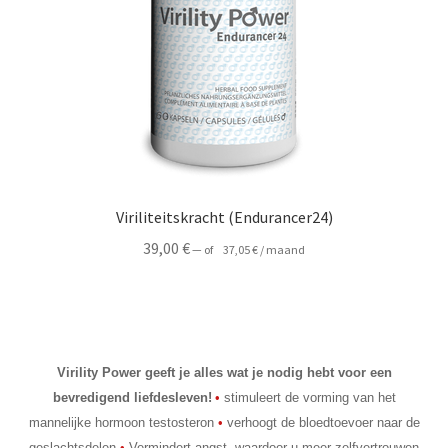
Viriliteitskracht (Endurancer24)
39,00
€
—
of
37,05
€
/ maand
Virility Power geeft je alles wat je nodig hebt voor een
bevredigend liefdesleven!
•
stimuleert de vorming van het
mannelijke hormoon testosteron
•
verhoogt de bloedtoevoer naar de
geslachtsdelen
•
Vermindert angst, waardoor u meer zelfvertrouwen